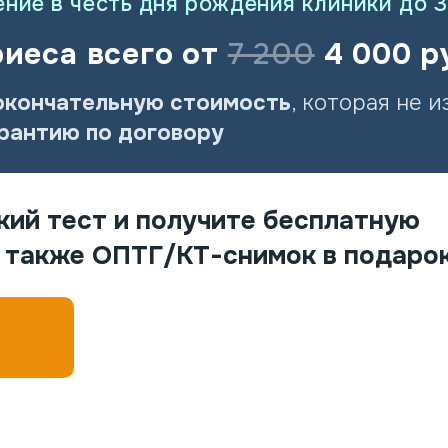
ие в честь дня рождения клиники до 3
риеса всего от
7 200
4 000 р
окончательную стоимость
, которая не 
рантию по договору
кий тест и получите бесплатную
а также ОПТГ/КТ-снимок в подарок