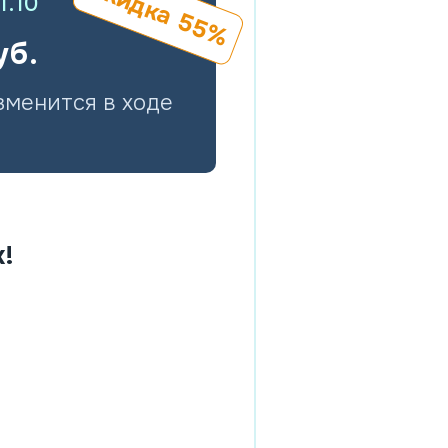
Скидка 55%
1.10
уб.
изменится в ходе
!