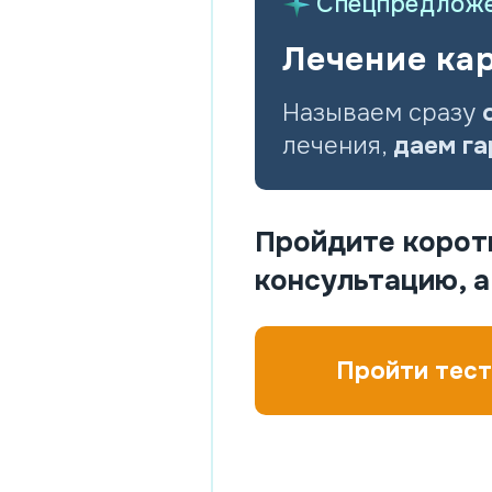
Спецпредложен
Лечение ка
Называем сразу
лечения,
даем га
Пройдите корот
консультацию, 
Пройти тест