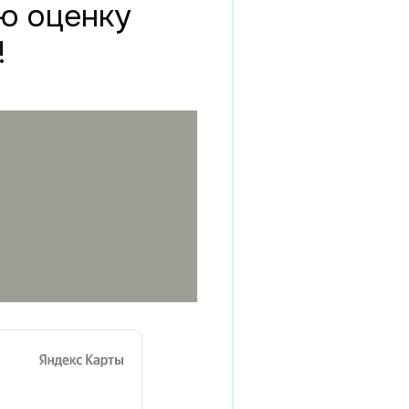
ю оценку
!