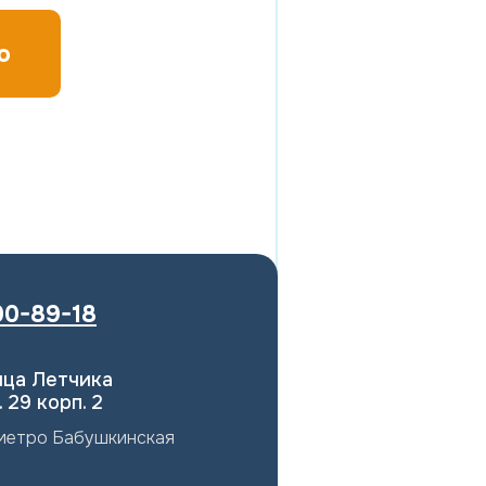
ю
00-89-18
лица Летчика
 29 корп. 2
 метро Бабушкинская