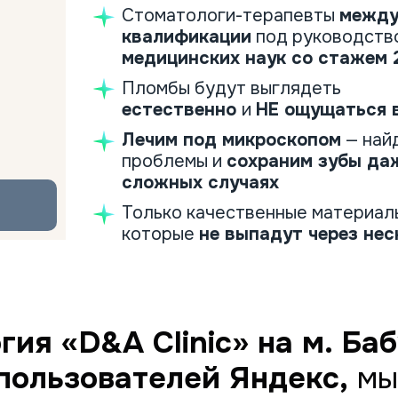
Стоматологи-терапевты
между
квалификации
под руководст
медицинских наук со стажем 
Пломбы будут выглядеть
естественно
и
НЕ ощущаться 
Лечим под микроскопом
— най
проблемы и
сохраним зубы да
сложных случаях
Только качественные материалы
которые
не выпадут через нес
гия «
D
&
A
Clinic
» на м.
Баб
пользователей Яндекс,
мы