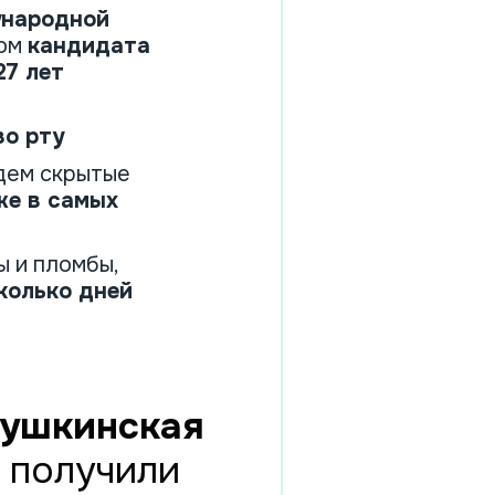
народной
вом
кандидата
27 лет
во рту
дем скрытые
же в самых
 и пломбы,
колько дней
ушкинская
 получили